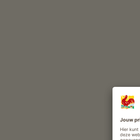
Deze dieren leven het hele jaar op onze boerderij
runderen
varkens
gevogelte
hond
k
Andere dieren op de boerderij: Vissen
Belevenissen en aanbiedingen op de boer
Boerenaanbod
Dagelijks leven op de boerderij meemaken
Stalbezoek
Hooien meebeleven
Rondleiding boerderij
Rondleiding wijnkelder
gasten kunnen producten uit de tuin