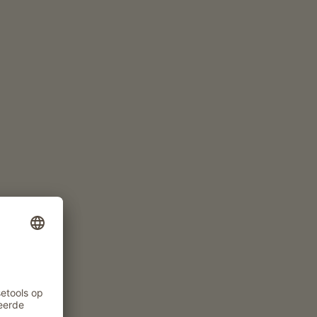
App. v.a. 220€
per nacht
Kamer v.a. 144€
per nacht
NU AANVRAGEN