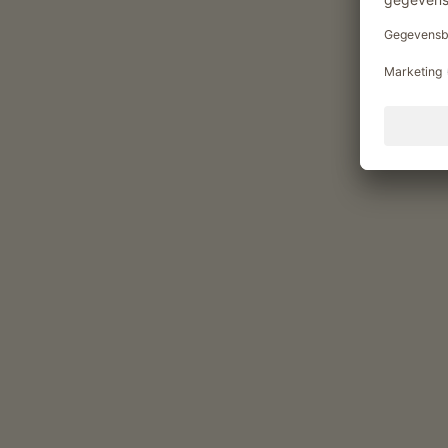
betrekken
Knoedel-kookcursus
Kookcursus
Cursus broodbakken
Yoghurt maken
Vitaliteitsaanbod en gezondheid
Infraroodcabine
Rustruimte
Whirlpool
Vrije tijd en actief
Koffiekransje
Spelen in het hooi