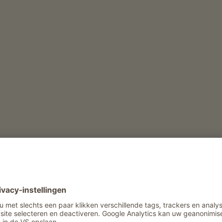
at
derij
Vrijetijd en activiteit in de winter
Winterwandelingen met gids
Vrijetijd en activiteit in de zomer
Kruidenwandeling met gids
Wandelingen met gids
Verhuur van wandelstokken