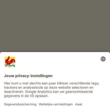
KINDERPARADIJS
Boerderij avontuur
Info
Service
Privacy
Nieuwsbrief