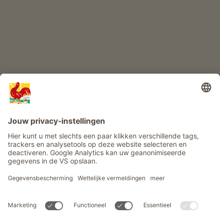
Info
Service
Privacy
Nieuwsbrief
© Roter Hahn - Het kwaliteitszegel van Zuid-Tiroolse boerderijen .
Officieel portaal voor boerderijvakanties in Zuid-Tirool