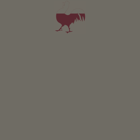
Voor al onze accommodaties geldt
Buitenruimte
Ligweide
Boerentuin
Eigen groentetuin voor gasten
Barbecueën mogelijk
Kinderspeelplaats
Duurzame vakantie
Energiewinning uit hout: houtblokverwarming
Zonne-energie: thermische zonne-energieinstallatie
Openbare binnenruimte
opslagkamer
Overige services
Broodjesservice
Overdekte parkeerplaats
Afhaalservice vanaf trein- of busstation
Wasruimte