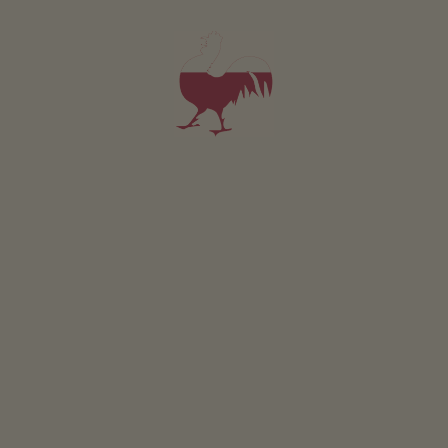
Appartement Kronplatz
3-4 personen (3 vaste bedden)
35m²
vanaf 126€
voor 3 volwassenen incl. ontbijt
Huisdieren zijn niet toegestaan in deze appartement.
DETAILS EN BESCHIKBAARHEID
AANVRAGEN