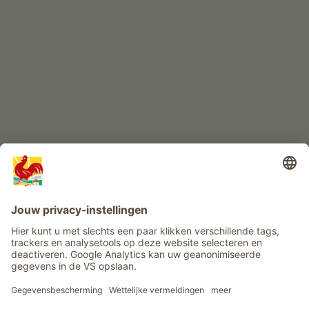
KINDERPARADIJS
Boerderij avontuur
Info
Service
Privacy
Nieuwsbrief