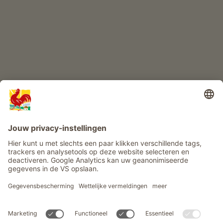
Info
Service
Privacy
Nieuwsbrief
© Roter Hahn - Het kwaliteitszegel van Zuid-Tiroolse boerderijen .
Officieel portaal voor boerderijvakanties in Zuid-Tirool