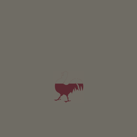
Buitenruimte
Kinderspeelplaats
Duurzame vakantie
Energiewinning uit hout: houtpelletverwarming
Overige services
Broodjesservice
Overdekte parkeerplaats
Meer
Langlaufloipenkaarten inclusief
Ligging & aanrijroute
Aanrijroute
Op de snelweg A22 Brenner neemt u het tolhuisje Brixen
Nord/Pustertal. Rijd dan in de richting van Pustertal/Bruneck
(SS49). Kort voor Bruneck neemt u op de rotonde de derde