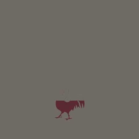
4,5
"Zeer goed"
(2 beoordelingen)
App. v.a. 130€
per nacht
Dissertorihof
Roland Dissertori
Kaltern aan de Wijnroutee
(Bozen en omgeving)