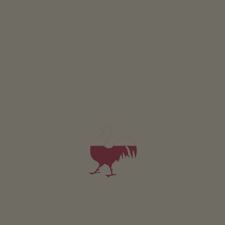
Thalmannhof
Walter Hackhofer
Toblach
Boerderij met Veeteelt
5,0
"Zeer goed"
(4 beoordelingen)
App. v.a. 80€
per nacht