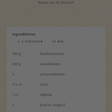
Boerin van de Wieshof
©
Ingrediënten
4-5 PERSONEN
50 MIN.
100 g
boekweitmeel
200 g
tarwebloem
3
scharreleieren
1/4 tl
zout
1 el
olijfolie
1
prei (in ringen)