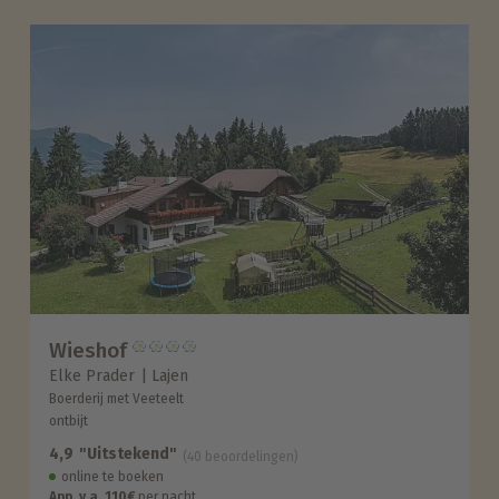
Wieshof
Elke Prader
Lajen
Boerderij met Veeteelt
ontbijt
4,9
"Uitstekend"
(40 beoordelingen)
online te boeken
App. v.a. 110€
per nacht