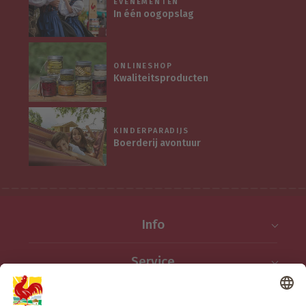
EVENEMENTEN
In één oogopslag
ONLINESHOP
Kwaliteitsproducten
KINDERPARADIJS
Boerderij avontuur
Info
Service
Privacy