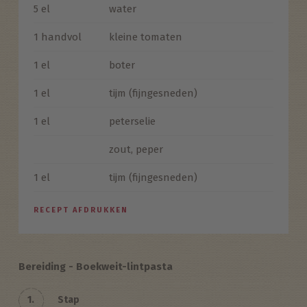
5 el
water
1 handvol
kleine tomaten
1 el
boter
1 el
tijm (fijngesneden)
1 el
peterselie
zout, peper
1 el
tijm (fijngesneden)
RECEPT AFDRUKKEN
Bereiding - Boekweit-lintpasta
1.
Stap