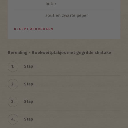
boter
zout en zwarte peper
RECEPT AFDRUKKEN
Bereiding - Boekweitplakjes met gegrilde shiitake
1.
Stap
2.
Stap
3.
Stap
4.
Stap