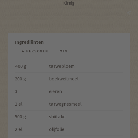
Kirnig
©
Ingrediënten
4 PERSONEN
MIN.
400 g
tarwebloem
200 g
boekweitmeel
3
eieren
2 el
tarwegriesmeel
500 g
shiitake
2 el
olijfolie