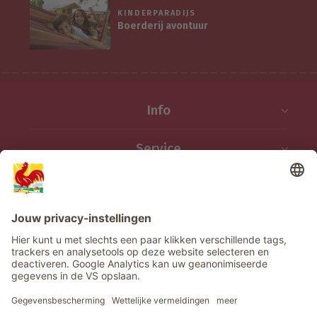
KINDERPARADIJS
Boerderij avontuur
Info
Service
Privacy
Nieuwsbrief