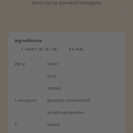
Boerin van de Boerderij Fronteggele
©
Ingrediënten
1 TAART (Ø 28 CM)
60 MIN.
200 g
boter
zout
kaneel
1 mespunt
geraspte citroenschil
kruidnagelpoeder
3
eieren