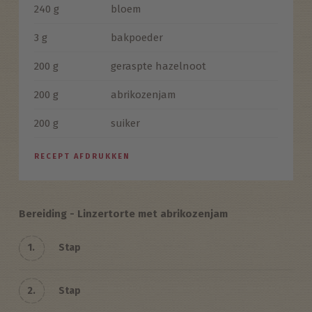
240 g
bloem
3 g
bakpoeder
200 g
geraspte hazelnoot
200 g
abrikozenjam
200 g
suiker
RECEPT AFDRUKKEN
Bereiding - Linzertorte met abrikozenjam
1.
Stap
2.
Stap