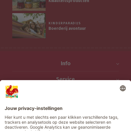
Kwaliteitsproducten
KINDERPARADIJS
Boerderij avontuur
Info
Service
Privacy
Nieuwsbrief