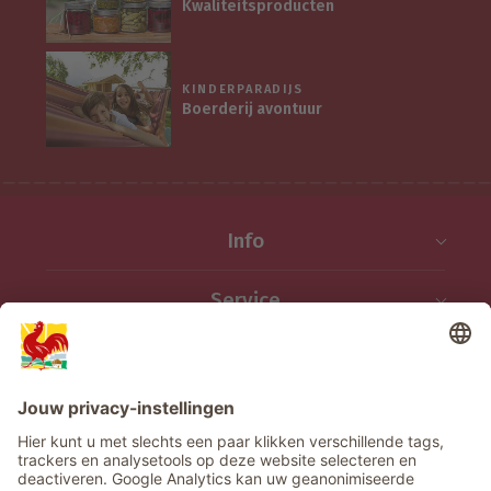
Kwaliteitsproducten
KINDERPARADIJS
Boerderij avontuur
Info
Service
Privacy
Nieuwsbrief