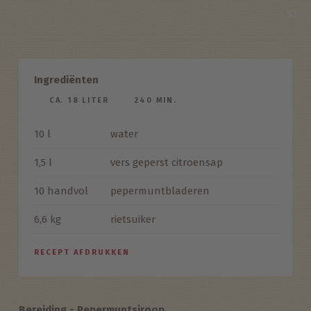
©
Ingrediënten
CA. 18 LITER
240 MIN.
10 l
water
1,5 l
vers geperst citroensap
10 handvol
pepermuntbladeren
6,6 kg
rietsuiker
RECEPT AFDRUKKEN
Bereiding - Pepermuntsiroop