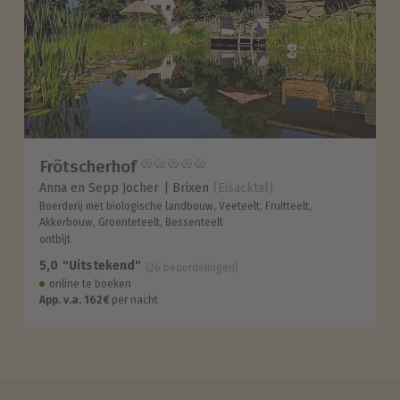
Frötscherhof
Anna en Sepp Jocher
Brixen
(Eisacktal)
Boerderij met biologische landbouw, Veeteelt, Fruitteelt,
Akkerbouw, Groenteteelt, Bessenteelt
ontbijt
5,0
"Uitstekend"
(26 beoordelingen)
online te boeken
App. v.a. 162€
per nacht