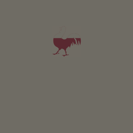
Appartement Vaiolet
2-4 personen (2 vaste bedden)
65m²
vanaf 135€
voor 2 volwassenen incl. ontbijt
Huisdieren zijn niet toegestaan in deze appartement.
DETAILS EN BESCHIKBAARHEID
AANVRAGEN