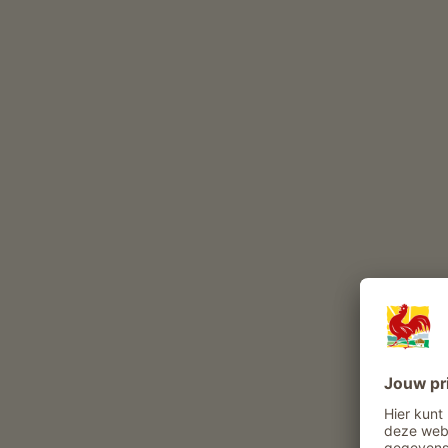
runderen
gevogelte
kat
hazen
Belevenissen en aanbiedingen op de boer
Boerenaanbod
Dagelijks leven op de boerderij meemaken
Hooien meebeleven
Bezichtiging van de kaasmakerij van de
boerderij
Boter maken
Kwark maken
Yoghurt maken
Vrije tijd en actief