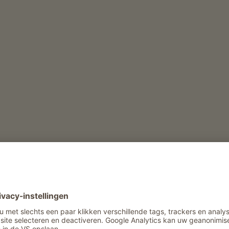
derij
Vrijetijd en activiteit in de winter
Sleetjesverhuur
Sneeuwschoenenverhuur
Vrijetijd en activiteit in de zomer
Verhuur van wandelstokken