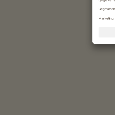
Slechtweerprogramma
Genietmomenten op de Wa