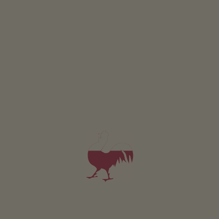
boerderij, kwaliteitsproducten van de boerderij,
boerencafés en boerenambacht. Hier leer je alle criteria
kennen die gelden voor het toekennen van het
keurmerk.