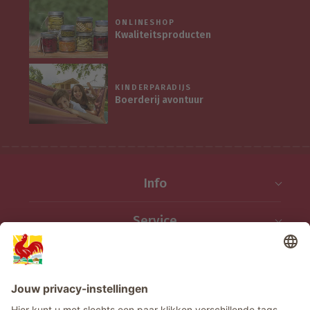
ONLINESHOP
Kwaliteitsproducten
KINDERPARADIJS
Boerderij avontuur
Info
Service
Privacy
Nieuwsbrief