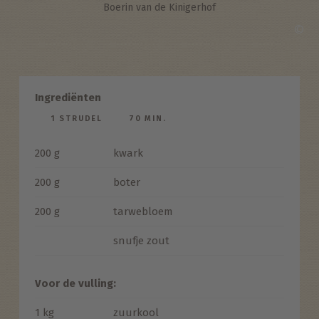
Boerin van de Kinigerhof
©
Ingrediënten
1 STRUDEL
70 MIN.
200 g
kwark
200 g
boter
200 g
tarwebloem
snufje zout
Voor de vulling:
1 kg
zuurkool