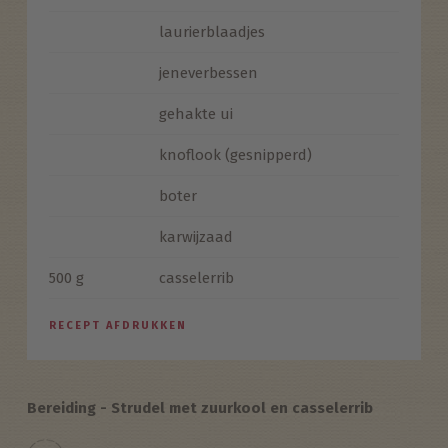
laurierblaadjes
jeneverbessen
gehakte ui
knoflook (gesnipperd)
boter
karwijzaad
500 g
casselerrib
RECEPT AFDRUKKEN
Bereiding - Strudel met zuurkool en casselerrib