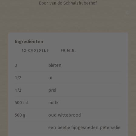
Boer van de Schnalshuberhof
©
Ingrediënten
12 KNOEDELS
90 MIN.
3
bieten
1/2
ui
1/2
prei
500 ml
melk
500 g
oud wittebrood
een beetje fijngesneden peterselie