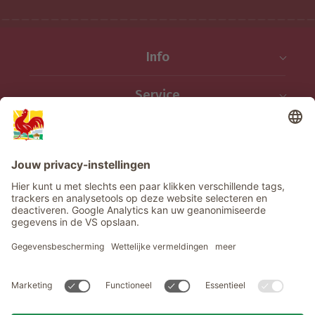
Info
Service
Privacy
Nieuwsbrief
© Roter Hahn - Het kwaliteitszegel van Zuid-Tiroolse boerderijen .
Officieel portaal voor boerderijvakanties in Zuid-Tirool
produced by