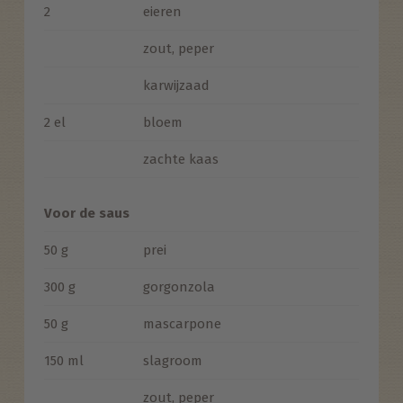
2
eieren
zout, peper
karwijzaad
2 el
bloem
zachte kaas
Voor de saus
50 g
prei
300 g
gorgonzola
50 g
mascarpone
150 ml
slagroom
zout, peper