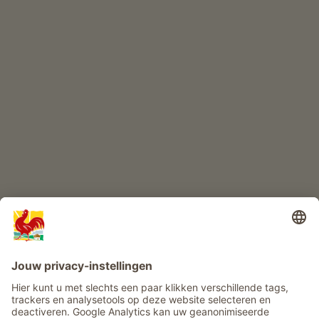
Kwaliteitsproducten
KINDERPARADIJS
Boerderij avontuur
Info
Service
Privacy
Nieuwsbrief