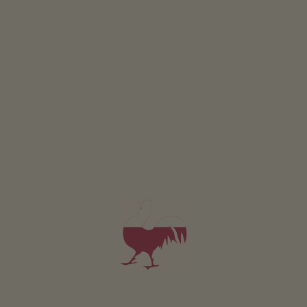
App. v.a. 80€
per nacht
MEER RESULTATEN LADEN
HIGHLIGHTS & EVENTS
Een en al afwisseling in Hafling - Vöran
HOOGTEPUNTEN
EVENEMENTEN