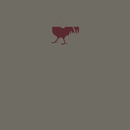
Glurns
In de voetsporen van de Middeleeuwen
Koning Ortler
Het hoogste punt in Zuid-Tirol